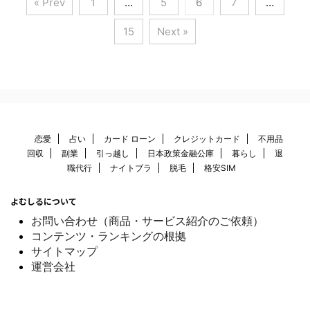
« Prev
1
…
5
6
7
…
15
Next »
恋愛
占い
カード ローン
クレジットカード
不用品
回収
副業
引っ越し
日本政策金融公庫
暮らし
退
職代行
ナイトブラ
脱毛
格安SIM
よむしるについて
お問い合わせ（商品・サービス紹介のご依頼）
コンテンツ・ランキングの根拠
サイトマップ
運営会社