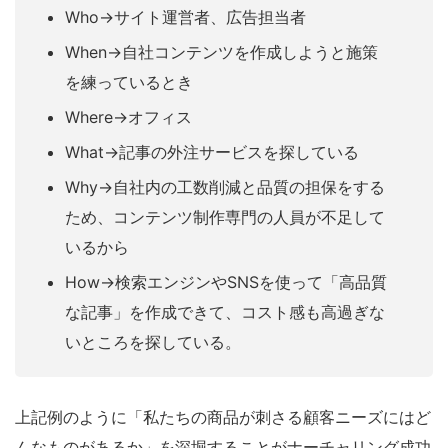
Who→サイト運営者、広告担当者
When→自社コンテンツを作成しようと施策
を練っているとき
Where→オフィス
What→記事の外注サービスを探している
Why→自社内の工数削減と品質の担保をする
ため、コンテンツ制作専門の人員が不足して
いるから
How→検索エンジンやSNSを使って「高品質
な記事」を作成できて、コスト感も高過ぎな
いところを探している。
上記例のように「私たちの商品が刺さる顧客ニーズにはど
んなものがあるか」を深堀することがナーチャリング成功