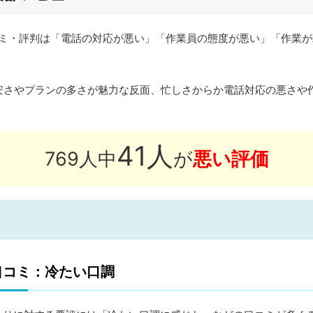
コミ・評判は「電話の対応が悪い」「作業員の態度が悪い」「作業
の安さやプランの多さが魅力な反面、忙しさからか電話対応の悪さや
。
41人
769人中
が
悪い評価
口コミ：冷たい口調