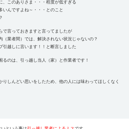
に、このありさま・・・程度が低すぎる
多いんですよね～・・・とのこと
？
らで言っておきますと言ってましたが
内（業者間）では、解決されない状況じゃないの？
ブ引越しに言います！！と断言しました
困るのは、引っ越し当人（家）と作業者です！
かりしんどい思いをしたため、他の人には味わってほしくなく
ないという事は
引っ越し業者によるミス
です。