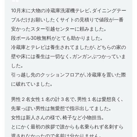
10月末に大物の冷蔵庫洗濯機テレビ､ダイニングテー
ブルだけお願いしたくサイトの見積りで値段が一番
安かったスター引越センターに頼みました｡
段ボール30枚無料がとても助かりました｡
冷蔵庫とテレビは養生されてましたが､どちらの家の
壁や床には養生は一切なく､ガンガンぶつかっていま
した｡
引っ越し先のクッションフロアが､冷蔵庫を置いた際
に破れていました｡
男性２名女性１名の計３名で､男性１名は愛想良く､
先輩っぽい男性は無愛想で指示出してました｡
女性は新人さんの様で､椅子など小物担当｡
とにかく最初の挨拶で誰からも名乗られず名刺すら
渡されなかったので名前は分かりません｡