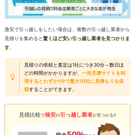
激安で引っ越しをしたい場合は、複数の引っ越し業者から
見積りを集めると
驚くほど安い引っ越し業者を見つかりま
す
。
見積りの依頼と査定は1社につき30分～数日ほ
どの時間がかかりますが、
一括見積サイトを利
用するとわずか1分で最大10社に見積もりを依
頼
することができます。
見積比較
格安
引っ越し業者
で
の
が見つかる!!