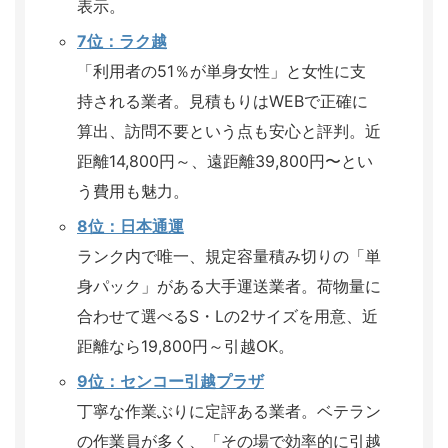
表示。
7位：ラク越
「利用者の51％が単身女性」と女性に支
持される業者。見積もりはWEBで正確に
算出、訪問不要という点も安心と評判。近
距離14,800円～、遠距離39,800円〜とい
う費用も魅力。
8位：日本通運
ランク内で唯一、規定容量積み切りの「単
身パック」がある大手運送業者。荷物量に
合わせて選べるS・Lの2サイズを用意、近
距離なら19,800円～引越OK。
9位：センコー引越プラザ
丁寧な作業ぶりに定評ある業者。ベテラン
の作業員が多く、「その場で効率的に引越